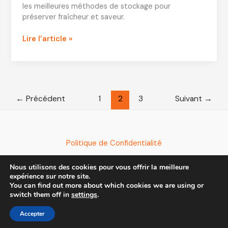
les meilleures méthodes de stockage pour
préserver fraîcheur et saveur.
Conservation
Lire l’article »
crevette
cuite
:
Durée
et
←
Précédent
1
2
3
Suivant
→
méthodes
recommandées
Politique de Confidentialité
Nous utilisons des cookies pour vous offrir la meilleure
expérience sur notre site.
You can find out more about which cookies we are using or
switch them off in
settings
.
Droit d'auteur © 2026
Accepter