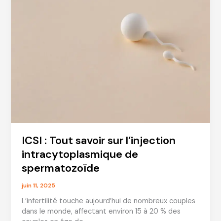
sont
les
dangers
et
effets
secondaires
?
ICSI : Tout savoir sur l’injection
intracytoplasmique de
spermatozoïde
juin 11, 2025
L’infertilité touche aujourd’hui de nombreux couples
dans le monde, affectant environ 15 à 20 % des