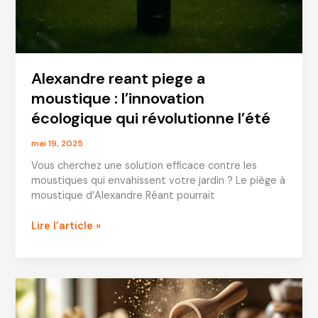
Alexandre reant piege a
moustique : l’innovation
écologique qui révolutionne l’été
mai 19, 2025
Vous cherchez une solution efficace contre les
moustiques qui envahissent votre jardin ? Le piège à
moustique d’Alexandre Réant pourrait
Alexandre
Lire l’article »
reant
piege
a
moustique
:
l’innovation