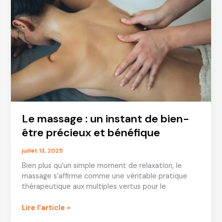
esthétiques,
le
massage
facialiste
s’impose
comme
une
alternative
naturelle
et
efficace
Le massage : un instant de bien-
aux
techniques
être précieux et bénéfique
invasives.
À
juillet 13, 2025
Rennes,
Bien plus qu’un simple moment de relaxation, le
cette
massage s’affirme comme une véritable pratique
approche
thérapeutique aux multiples vertus pour le
holistique
du
Le
Lire l’article »
soin
massage