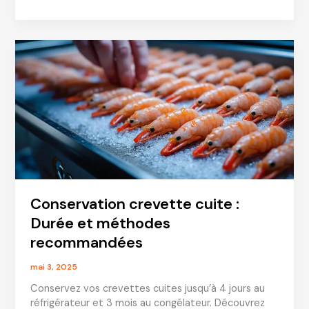
de
Teff
Sans
Gluten
:
Découvrez
Ses
Bienfaits
Exceptionnels
Conservation crevette cuite :
Durée et méthodes
recommandées
mai 3, 2025
Conservez vos crevettes cuites jusqu’à 4 jours au
réfrigérateur et 3 mois au congélateur. Découvrez