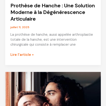
Prothèse de Hanche : Une Solution
Moderne à la Dégénérescence
Articulaire
juillet 11, 2025
La prothèse de hanche, aussi appelée arthroplastie
totale de la hanche, est une intervention
chirurgicale qui consiste à remplacer une
Prothèse
Lire l’article »
de
Hanche
:
Une
Solution
Moderne
à
la
Dégénérescence
Articulaire