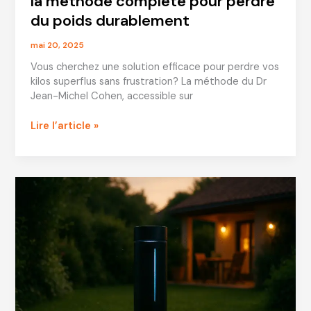
la méthode complète pour perdre
du poids durablement
mai 20, 2025
Vous cherchez une solution efficace pour perdre vos
kilos superflus sans frustration? La méthode du Dr
Jean-Michel Cohen, accessible sur
Jean
Lire l’article »
Michel
Cohen
savoirmaigrir.fr:
la
méthode
complète
pour
perdre
du
poids
durablement