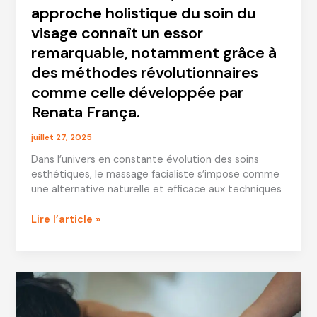
approche holistique du soin du
visage connaît un essor
remarquable, notamment grâce à
des méthodes révolutionnaires
comme celle développée par
Renata França.
juillet 27, 2025
Dans l’univers en constante évolution des soins
esthétiques, le massage facialiste s’impose comme
une alternative naturelle et efficace aux techniques
Dans
Lire l’article »
l’univers
en
constante
évolution
des
soins