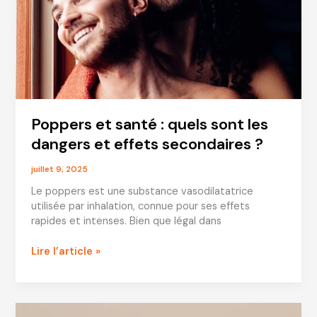
Poppers et santé : quels sont les
dangers et effets secondaires ?
juillet 9, 2025
Le poppers est une substance vasodilatatrice
utilisée par inhalation, connue pour ses effets
rapides et intenses. Bien que légal dans
Poppers
Lire l’article »
et
santé
:
quels