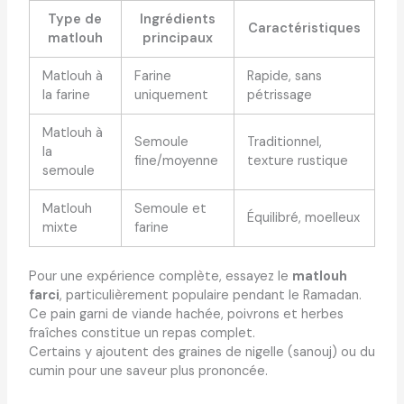
Type de
Ingrédients
Caractéristiques
matlouh
principaux
Matlouh à
Farine
Rapide, sans
la farine
uniquement
pétrissage
Matlouh à
Semoule
Traditionnel,
la
fine/moyenne
texture rustique
semoule
Matlouh
Semoule et
Équilibré, moelleux
mixte
farine
Pour une expérience complète, essayez le
matlouh
farci
, particulièrement populaire pendant le Ramadan.
Ce pain garni de viande hachée, poivrons et herbes
fraîches constitue un repas complet.
Certains y ajoutent des graines de nigelle (sanouj) ou du
cumin pour une saveur plus prononcée.