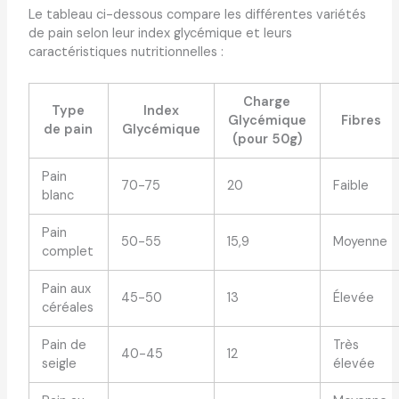
Le tableau ci-dessous compare les différentes variétés
de pain selon leur index glycémique et leurs
caractéristiques nutritionnelles :
Charge
Type
Index
Glycémique
Fibres
de pain
Glycémique
(pour 50g)
Pain
70-75
20
Faible
blanc
Pain
50-55
15,9
Moyenne
complet
Pain aux
45-50
13
Élevée
céréales
Pain de
Très
40-45
12
seigle
élevée