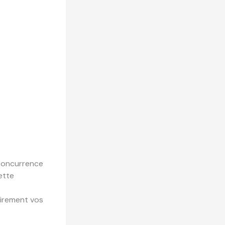
 concurrence
ette
airement vos