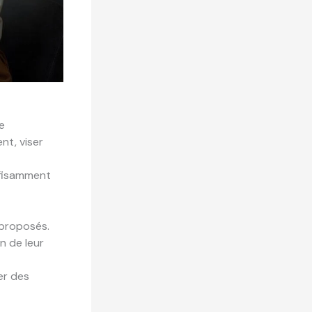
e
nt, viser
ffisamment
proposés.
n de leur
er des