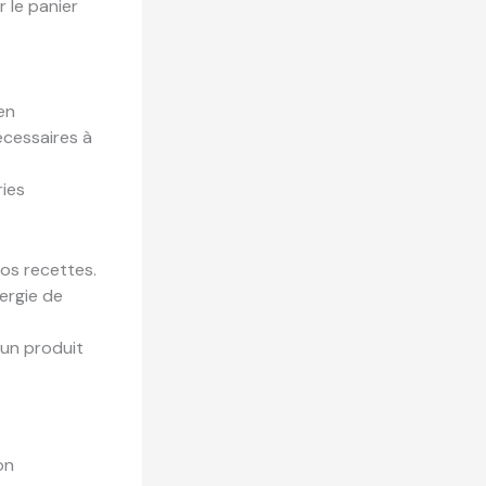
 le panier
en
écessaires à
ries
vos recettes.
nergie de
’un produit
on