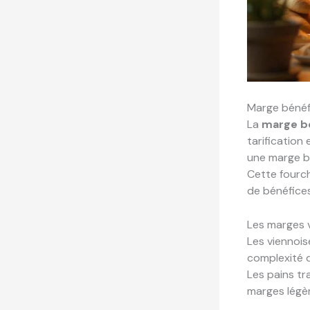
Marge bénéfi
La
marge bé
tarification
une marge b
Cette fourch
de bénéfice
Les marges 
Les viennois
complexité d
Les pains tr
marges légèr