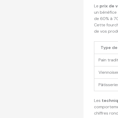
Le
prix de 
un bénéfice
de 60% à 7
Cette fourch
de vos produ
Type de
Pain tradi
Viennoise
Pâtisserie
Les
techniq
comportement
chiffres rond