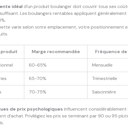
vente idéal
d’un produit boulanger doit couvrir tous ses coût
 suffisant. Les boulangers rentables appliquent généralemen
0%.
ette varie selon votre emplacement, votre positionnement et
its.
 produit
Marge recommandée
Fréquence de 
tionnel
60-65%
Mensuelle
ries
65-70%
Trimestrielle
s
70-75%
Saisonnière
ues de prix psychologiques
influencent considérablement 
 d’achat. Privilégiez les prix se terminant par 90 ou 95 plu
s.