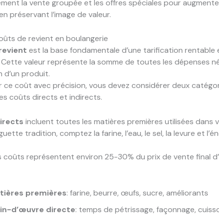
ment la vente groupée et les offres spéciales pour augmenter
n préservant l’image de valeur.
oûts de revient en boulangerie
revient
est la base fondamentale d’une tarification rentable 
. Cette valeur représente la somme de toutes les dépenses n
n d’un produit.
r ce coût avec précision, vous devez considérer deux catégo
les coûts directs et indirects.
irects
incluent toutes les matières premières utilisées dans 
ette tradition, comptez la farine, l’eau, le sel, la levure et l’é
 coûts représentent environ 25-30% du prix de vente final d
tières premières
: farine, beurre, œufs, sucre, améliorants
in-d’œuvre directe
: temps de pétrissage, façonnage, cuiss