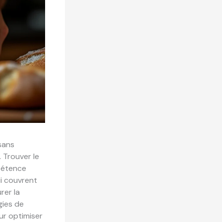
isans
 Trouver le
mpétence
ui couvrent
rer la
gies de
ur optimiser